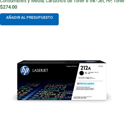
Consumibles y Media
,
Cartuchos de Toner e Ink-Jet
,
HP
,
Toner
$
274.00
AÑADIR AL PRESUPUESTO