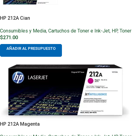
HP 212A Cian
Consumibles y Media
,
Cartuchos de Toner e Ink-Jet
,
HP
,
Toner
$
271.00
AÑADIR AL PRESUPUESTO
HP 212A Magenta