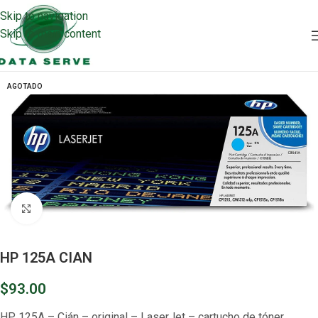
Skip to navigation
Skip to main content
AGOTADO
Clic para ampliar
HP 125A CIAN
$
93.00
HP 125A – Cián – original – LaserJet – cartucho de tóner