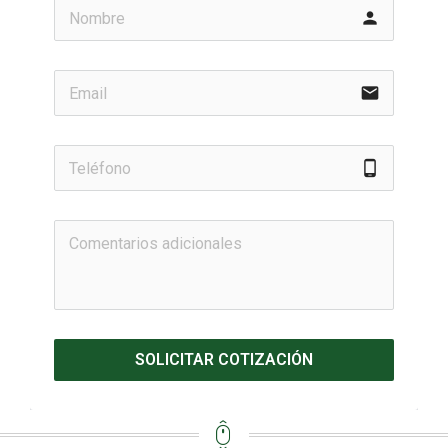
person
email
phone_android
SOLICITAR COTIZACIÓN