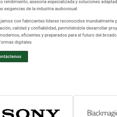
to rendimiento, asesoría especializada y soluciones adaptad
s exigencias de la industria audiovisual.
jamos con fabricantes líderes reconocidos mundialmente p
ación, calidad y confiabilidad, permitiéndole desarrollar pro
odernos, eficientes y preparados para el futuro del broadca
formas digitales.
ontáctenos