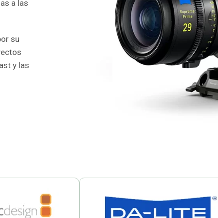
as a las
or su
yectos
st y las