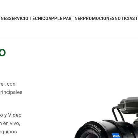
ONES
SERVICIO TÉCNICO
APPLE PARTNER
PROMOCIONES
NOTICIAS
T
o
el, con
rincipales
o y Video
 en vivo,
 equipos