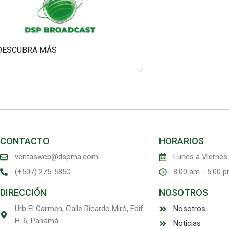
DESCUBRA MÁS
CONTACTO
HORARIOS
ventasweb@dspma.com
Lunes a Viernes
(+507) 275-5850
8:00 am - 5:00 
DIRECCIÓN
NOSOTROS
Urb El Carmen, Calle Ricardo Miró, Edif
Nosotros
H-6, Panamá
Noticias