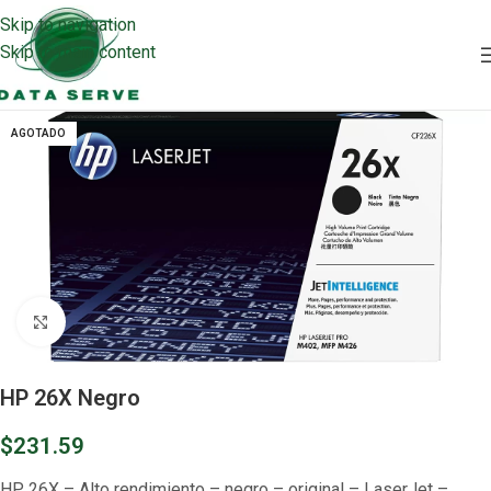
Skip to navigation
Skip to main content
AGOTADO
Clic para ampliar
HP 26X Negro
$
231.59
HP 26X – Alto rendimiento – negro – original – LaserJet –