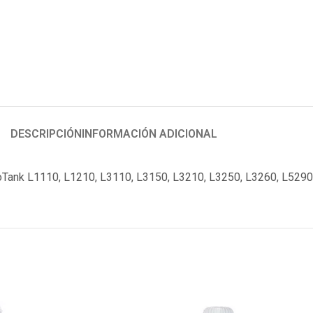
DESCRIPCIÓN
INFORMACIÓN ADICIONAL
EcoTank L1110, L1210, L3110, L3150, L3210, L3250, L3260, L5290