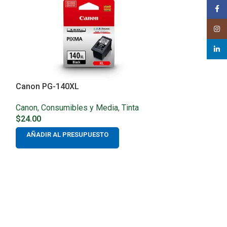
Face
Insta
linked
Canon PG-140XL
Canon
,
Consumibles y Media
,
Tinta
$
24.00
AÑADIR AL PRESUPUESTO
AGOTADO
Canon PG-145
Canon
,
Consumi
$
20.00
AÑADIR AL P