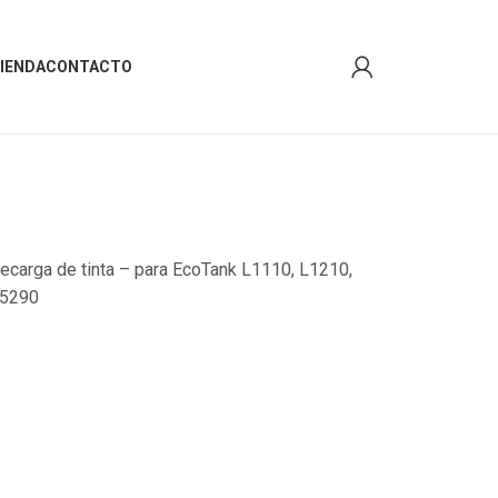
IENDA
CONTACTO
recarga de tinta – para EcoTank L1110, L1210,
L5290