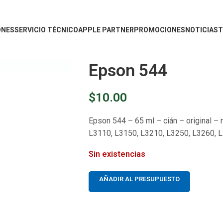
ONES
SERVICIO TÉCNICO
APPLE PARTNER
PROMOCIONES
NOTICIAS
T
Epson 544
$
10.00
Epson 544 – 65 ml – cián – original – 
L3110, L3150, L3210, L3250, L3260, 
Sin existencias
AÑADIR AL PRESUPUESTO