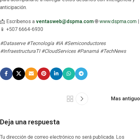
anticipación.
📩 Escríbenos a
ventasweb@dspma.com
🌐
www.dspma.com
|
📱 +507 6664-6930
#Dataserve #Tecnología #IA #Semiconductores
#InfraestructuraTI #CloudServices #Panamá #TechNews
Mas antiguo
Deja una respuesta
Tu dirección de correo electrónico no será publicada.
Los