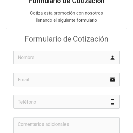
Formulario de Cotización
Cotiza esta promoción con nosotros
llenando el siguiente formulario
Formulario de Cotización
person
email
phone_android