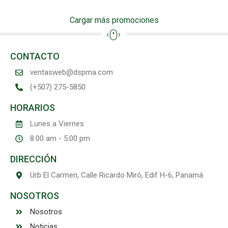
Cargar más promociones
Lenovo ThinkPad P16s Ultra 7 32GB 1TB SSD –
Promociones
AI Laptop
CONTACTO
ventasweb@dspma.com
(+507) 275-5850
HORARIOS
Lunes a Viernes
8:00 am - 5:00 pm
DIRECCIÓN
Urb El Carmen, Calle Ricardo Miró, Edif H-6, Panamá
NOSOTROS
Nosotros
Noticias