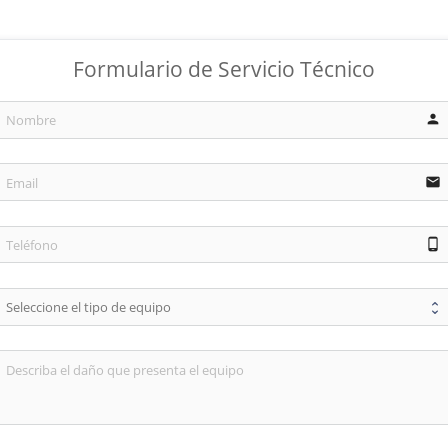
Formulario de Servicio Técnico
person
email
phone_android