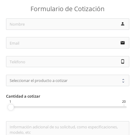
Formulario de Cotización
person
email
phone_android
Cantidad a cotizar
1
20