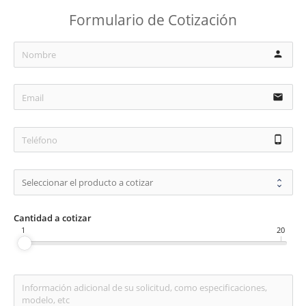
Formulario de Cotización
person
email
phone_android
Cantidad a cotizar
1
20