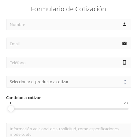
Formulario de Cotización
person
email
phone_android
Cantidad a cotizar
1
20